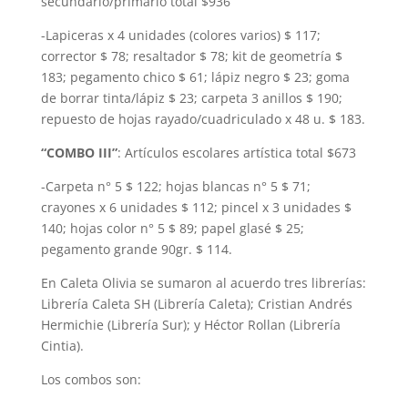
secundario/primario total $936
-Lapiceras x 4 unidades (colores varios) $ 117;
corrector $ 78; resaltador $ 78; kit de geometría $
183; pegamento chico $ 61; lápiz negro $ 23; goma
de borrar tinta/lápiz $ 23; carpeta 3 anillos $ 190;
repuesto de hojas rayado/cuadriculado x 48 u. $ 183.
“COMBO III”
: Artículos escolares artística total $673
-Carpeta n° 5 $ 122; hojas blancas n° 5 $ 71;
crayones x 6 unidades $ 112; pincel x 3 unidades $
140; hojas color n° 5 $ 89; papel glasé $ 25;
pegamento grande 90gr. $ 114.
En Caleta Olivia se sumaron al acuerdo tres librerías:
Librería Caleta SH (Librería Caleta); Cristian Andrés
Hermichie (Librería Sur); y Héctor Rollan (Librería
Cintia).
Los combos son: