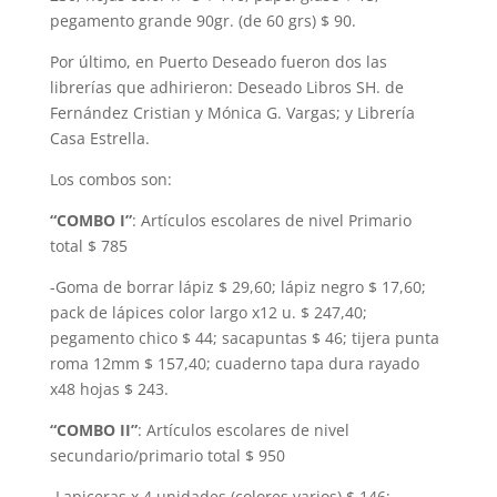
pegamento grande 90gr. (de 60 grs) $ 90.
Por último, en Puerto Deseado fueron dos las
librerías que adhirieron: Deseado Libros SH. de
Fernández Cristian y Mónica G. Vargas; y Librería
Casa Estrella.
Los combos son:
“COMBO I”
: Artículos escolares de nivel Primario
total $ 785
-Goma de borrar lápiz $ 29,60; lápiz negro $ 17,60;
pack de lápices color largo x12 u. $ 247,40;
pegamento chico $ 44; sacapuntas $ 46; tijera punta
roma 12mm $ 157,40; cuaderno tapa dura rayado
x48 hojas $ 243.
“COMBO II”
: Artículos escolares de nivel
secundario/primario total $ 950
-Lapiceras x 4 unidades (colores varios) $ 146;