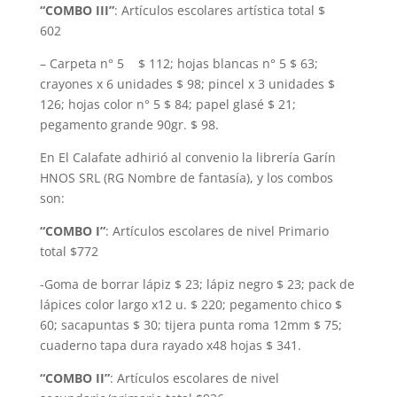
“COMBO III”
: Artículos escolares artística total $
602
– Carpeta n° 5 $ 112; hojas blancas n° 5 $ 63;
crayones x 6 unidades $ 98; pincel x 3 unidades $
126; hojas color n° 5 $ 84; papel glasé $ 21;
pegamento grande 90gr. $ 98.
En El Calafate adhirió al convenio la librería Garín
HNOS SRL (RG Nombre de fantasía), y los combos
son:
“COMBO I”
: Artículos escolares de nivel Primario
total $772
-Goma de borrar lápiz $ 23; lápiz negro $ 23; pack de
lápices color largo x12 u. $ 220; pegamento chico $
60; sacapuntas $ 30; tijera punta roma 12mm $ 75;
cuaderno tapa dura rayado x48 hojas $ 341.
“COMBO II”
: Artículos escolares de nivel