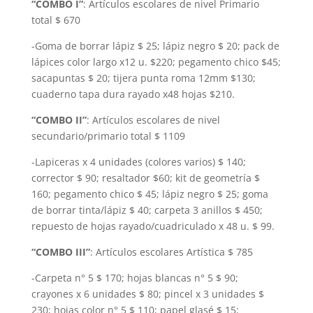
“COMBO I”
: Artículos escolares de nivel Primario
total $ 670
-Goma de borrar lápiz $ 25; lápiz negro $ 20; pack de
lápices color largo x12 u. $220; pegamento chico $45;
sacapuntas $ 20; tijera punta roma 12mm $130;
cuaderno tapa dura rayado x48 hojas $210.
“COMBO II”
: Artículos escolares de nivel
secundario/primario total $ 1109
-Lapiceras x 4 unidades (colores varios) $ 140;
corrector $ 90; resaltador $60; kit de geometría $
160; pegamento chico $ 45; lápiz negro $ 25; goma
de borrar tinta/lápiz $ 40; carpeta 3 anillos $ 450;
repuesto de hojas rayado/cuadriculado x 48 u. $ 99.
“COMBO III”
: Artículos escolares Artística $ 785
-Carpeta n° 5 $ 170; hojas blancas n° 5 $ 90;
crayones x 6 unidades $ 80; pincel x 3 unidades $
230; hojas color n° 5 $ 110; papel glasé $ 15;