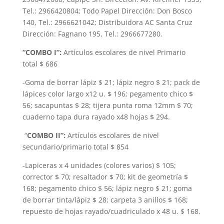
Tel.: 2966420804; Todo Papel Dirección: Don Bosco
140, Tel.: 2966621042; Distribuidora AC Santa Cruz
Dirección: Fagnano 195, Tel.: 2966677280.
“COMBO I”:
Artículos escolares de nivel Primario
total $ 686
-Goma de borrar lápiz $ 21; lápiz negro $ 21; pack de
lápices color largo x12 u. $ 196; pegamento chico $
56; sacapuntas $ 28; tijera punta roma 12mm $ 70;
cuaderno tapa dura rayado x48 hojas $ 294.
“
COMBO II”:
Artículos escolares de nivel
secundario/primario total $ 854
-Lapiceras x 4 unidades (colores varios) $ 105;
corrector $ 70; resaltador $ 70; kit de geometría $
168; pegamento chico $ 56; lápiz negro $ 21; goma
de borrar tinta/lápiz $ 28; carpeta 3 anillos $ 168;
repuesto de hojas rayado/cuadriculado x 48 u. $ 168.