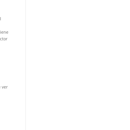
l
s
tiene
ctor
e ver