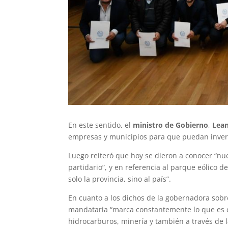
En este sentido, el
ministro de Gobierno
,
Lean
empresas y municipios para que puedan invert
Luego reiteró que hoy se dieron a conocer “nue
partidario”, y en referencia al parque eólico 
solo la provincia, sino al país”.
En cuanto a los dichos de la gobernadora sobr
mandataria “marca constantemente lo que es e
hidrocarburos, minería y también a través de 