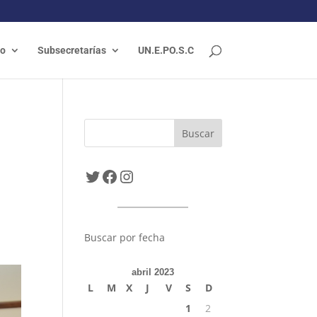
do
Subsecretarías
UN.E.PO.S.C
Twitter
Facebook
Instagram
Buscar por fecha
abril 2023
L
M
X
J
V
S
D
1
2