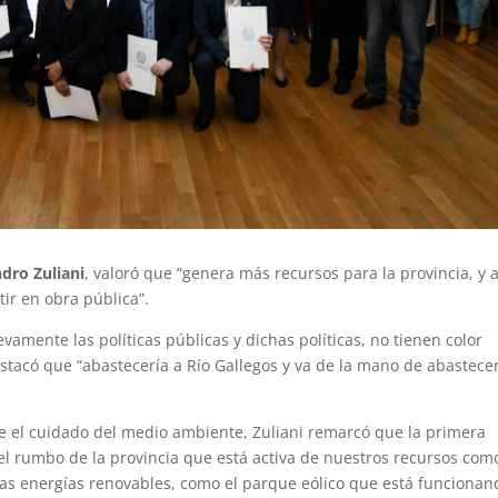
dro Zuliani
, valoró que “genera más recursos para la provincia, y a
ir en obra pública”.
vamente las políticas públicas y dichas políticas, no tienen color
destacó que “abastecería a Río Gallegos y va de la mano de abastece
e el cuidado del medio ambiente, Zuliani remarcó que la primera
l rumbo de la provincia que está activa de nuestros recursos com
las energías renovables, como el parque eólico que está funcionan