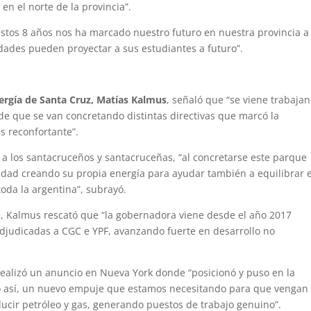
en el norte de la provincia”.
 estos 8 años nos ha marcado nuestro futuro en nuestra provincia a
idades pueden proyectar a sus estudiantes a futuro”.
nergía de Santa Cruz, Matías Kalmus
, señaló que “se viene trabaja
de que se van concretando distintas directivas que marcó la
s reconfortante”.
 a los santacruceños y santacruceñas, “al concretarse este parque
iudad creando su propia energía para ayudar también a equilibrar e
oda la argentina”, subrayó.
e, Kalmus rescató que “la gobernadora viene desde el año 2017
 adjudicadas a CGC e YPF, avanzando fuerte en desarrollo no
alizó un anuncio en Nueva York donde “posicionó y puso en la
 así, un nuevo empuje que estamos necesitando para que vengan
roducir petróleo y gas, generando puestos de trabajo genuino