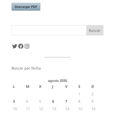
Descargar PDF
Twitter
Facebook
Instagram
Buscar por fecha
agosto 2026
L
M
X
J
V
S
D
1
2
3
4
5
6
7
8
9
10
11
12
13
14
15
16