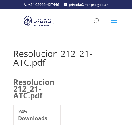
+54 02966-427446
privada@minpro.gob.ar
Resolucion 212_21-
ATC.pdf
Resolucion
212_21-
ATC.pdf
245
Downloads