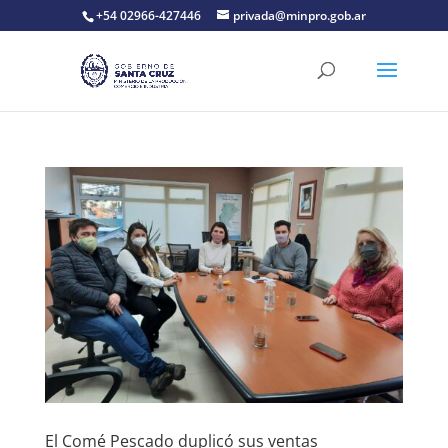
+54 02966-427446
privada@minpro.gob.ar
El Comé Pescado duplicó sus ventas