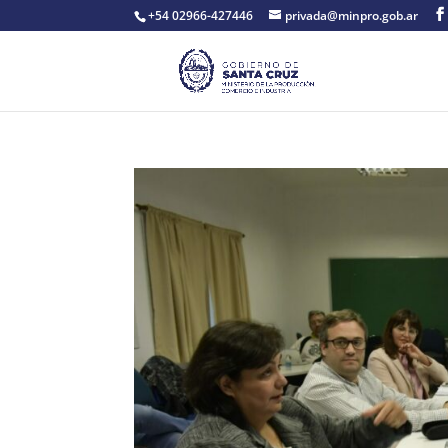
+54 02966-427446
privada@minpro.gob.ar