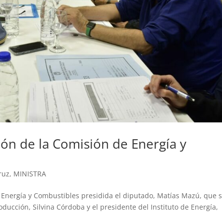
ón de la Comisión de Energía y
ruz
,
MINISTRA
 Energía y Combustibles presidida el diputado, Matías Mazú, que 
roducción, Silvina Córdoba y el presidente del Instituto de Energía,