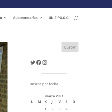
do
Subsecretarías
UN.E.PO.S.C
Twitter
Facebook
Instagram
Buscar por fecha
marzo 2023
L
M
X
J
V
S
D
1
2
3
4
5