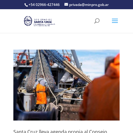
+54 02966-427446
privada@minpro.gob.ar
Santa Cruz lleva agenda propia al Consejo