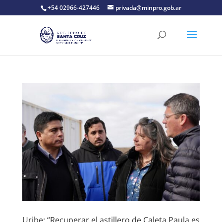
+54 02966-427446
privada@minpro.gob.ar
Uribe: “Recuperar el astillero de Caleta Paula es