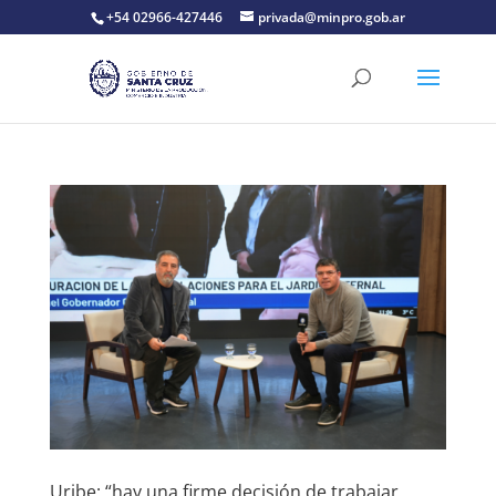
+54 02966-427446
privada@minpro.gob.ar
Uribe: “hay una firme decisión de trabajar